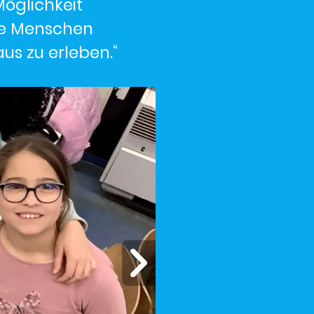
öglichkeit
te Menschen
us zu erleben.“