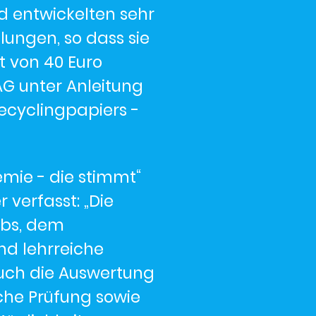
d entwickelten sehr
lungen, so dass sie
t von 40 Euro
AG unter Anleitung
ecyclingpapiers -
emie - die stimmt“
verfasst: „Die
rbs, dem
nd lehrreiche
uch die Auswertung
che Prüfung sowie