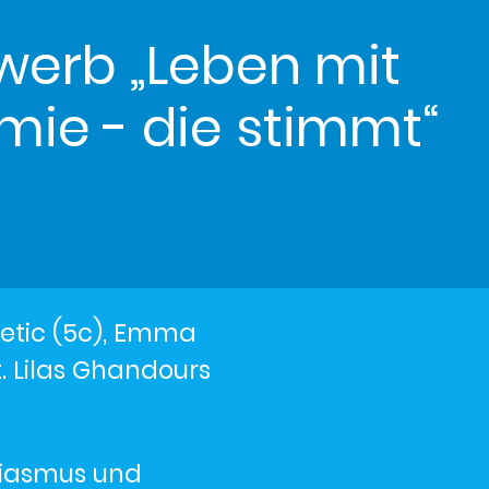
werb „Leben mit
mie - die stimmt“
letic (5c), Emma
. Lilas Ghandours
siasmus und